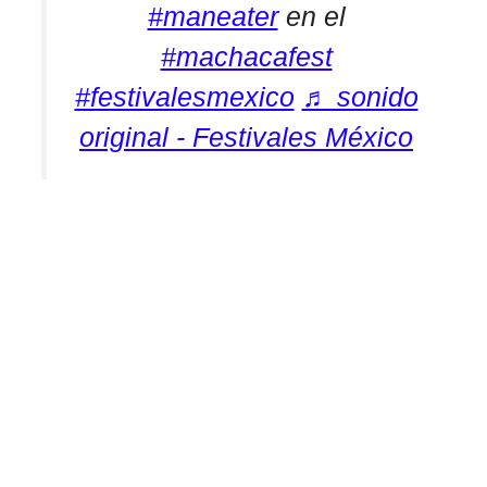
#maneater
en el
#machacafest
#festivalesmexico
♬ sonido
original - Festivales México