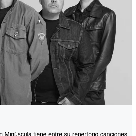
ón Minúscula tiene entre su repertorio canciones