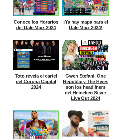
Conoce los Horarios
¡Ya hay mapa para el
del Dale Mixx 2024
Dale Mixx 2024!
Toto revela el cartel
Gwen Stefani, One
del Corona Capital
Republic y The Hives
2024
son los headliners
del Heineken Silver
Live Out 2024