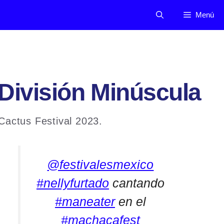
Menú
 División Minúscula
 Cactus Festival 2023.
@festivalesmexico
#nellyfurtado
cantando
#maneater
en el
#machacafest