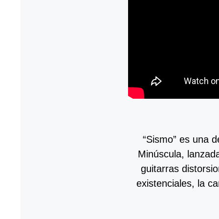
“Sismo” es una d
Minúscula, lanzad
guitarras distors
existenciales, la c