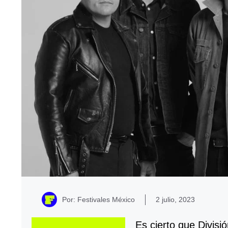
Por: Festivales México
2 julio, 2023
Es cierto que Divisi