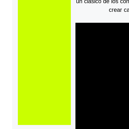
un clásico de los co
crear c