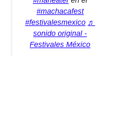
#maneater
en el
#machacafest
#festivalesmexico
♬
sonido original -
Festivales México