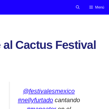
Menú
 al Cactus Festival
@festivalesmexico
#nellyfurtado
cantando