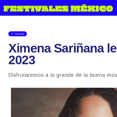
Saltar
al
contenido
Noticias
Ximena Sariñana le 
2023
Disfrutaremos a lo grande de la buena músi