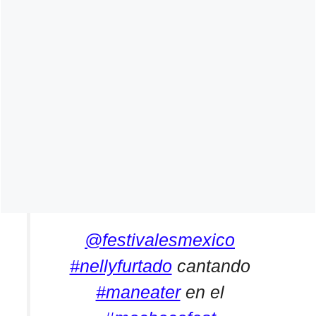
@festivalesmexico
#nellyfurtado
cantando
#maneater
en el