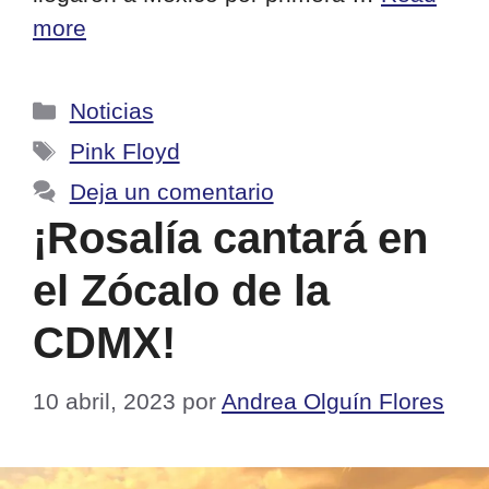
more
Categorías
Noticias
Etiquetas
Pink Floyd
Deja un comentario
¡Rosalía cantará en
el Zócalo de la
CDMX!
10 abril, 2023
por
Andrea Olguín Flores