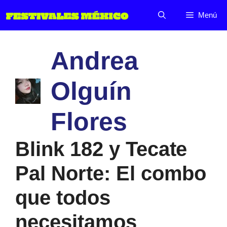
Saltar
Menú
al
contenido
Andrea
Olguín
Flores
Blink 182 y Tecate
Pal Norte: El combo
que todos
necesitamos