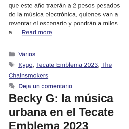
que este año traerán a 2 pesos pesados
de la música electrónica, quienes van a
reventar el escenario y pondrán a miles
a …
Read more
Categorías
Varios
Etiquetas
Kygo
,
Tecate Emblema 2023
,
The
Chainsmokers
Deja un comentario
Becky G: la música
urbana en el Tecate
Emblema 2023