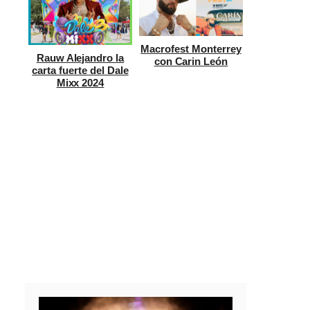
Macrofest Monterrey
Rauw Alejandro la
con Carin León
carta fuerte del Dale
Mixx 2024