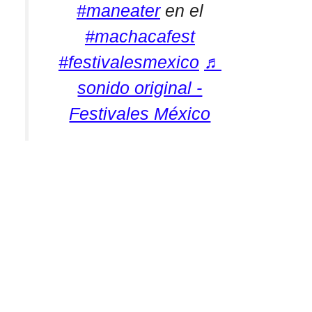
#maneater
en el
#machacafest
#festivalesmexico
♬
sonido original -
Festivales México