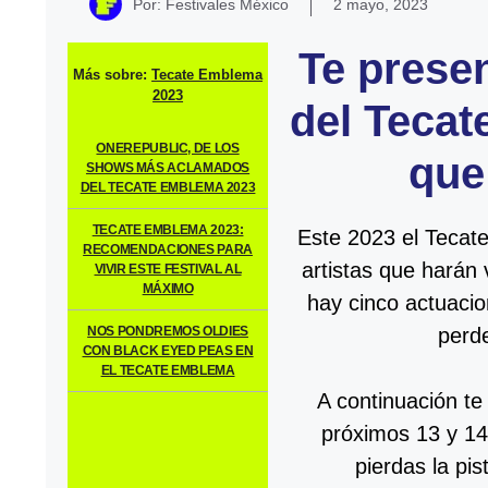
Por: Festivales México
2 mayo, 2023
Te prese
Más sobre:
Tecate Emblema
2023
del Tecat
ONEREPUBLIC, DE LOS
que
SHOWS MÁS ACLAMADOS
DEL TECATE EMBLEMA 2023
TECATE EMBLEMA 2023:
Este 2023 el Tecat
RECOMENDACIONES PARA
artistas que harán 
VIVIR ESTE FESTIVAL AL
MÁXIMO
hay cinco actuacio
NOS PONDREMOS OLDIES
perde
CON BLACK EYED PEAS EN
EL TECATE EMBLEMA
A continuación te
próximos 13 y 14
pierdas la pi