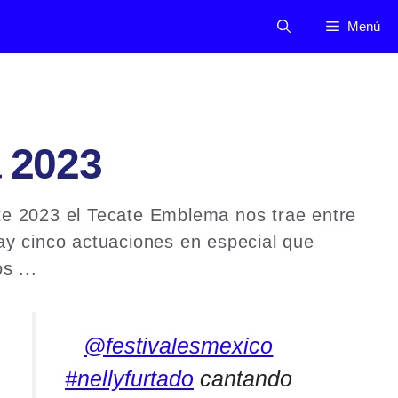
Menú
a 2023
te 2023 el Tecate Emblema nos trae entre
hay cinco actuaciones en especial que
s ...
Read more
@festivalesmexico
#nellyfurtado
cantando