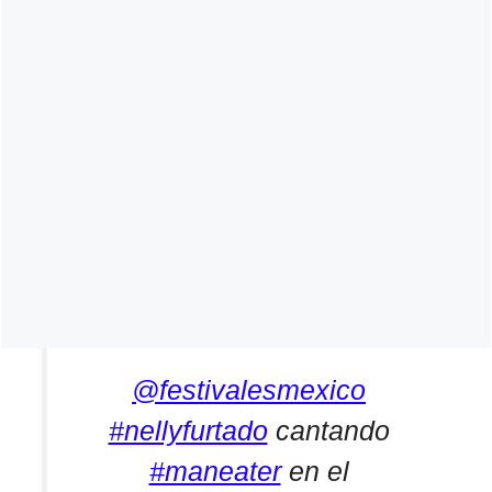
@festivalesmexico
#nellyfurtado
cantando
#maneater
en el