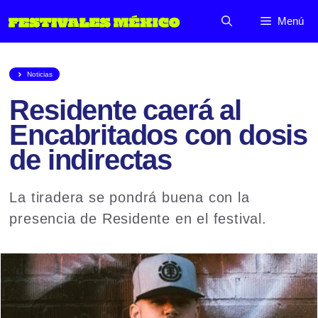
Saltar
Menú
al
contenido
Noticias
Residente caerá al
Encabritados con dosis
de indirectas
La tiradera se pondrá buena con la
presencia de Residente en el festival.