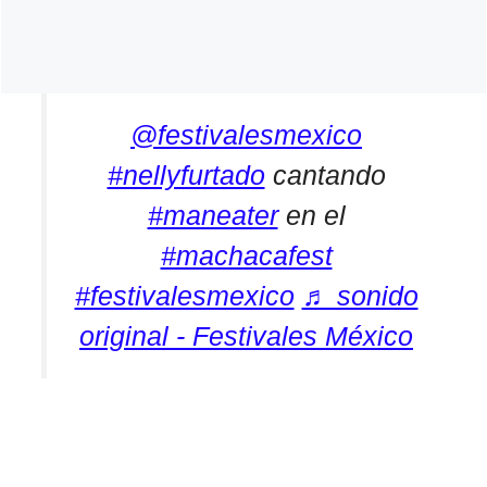
@festivalesmexico
#nellyfurtado
cantando
#maneater
en el
#machacafest
#festivalesmexico
♬ sonido
original - Festivales México