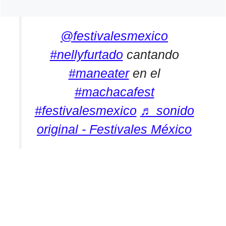
@festivalesmexico
#nellyfurtado
cantando
#maneater
en el
#machacafest
#festivalesmexico
♬ sonido
original - Festivales México