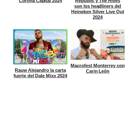
Corona Capital 2024
Republic y The Hives
son los headliners del
Heineken Silver Live Out
2024
Macrofest Monterrey con
Rauw Alejandro la carta
Carin León
fuerte del Dale Mixx 2024