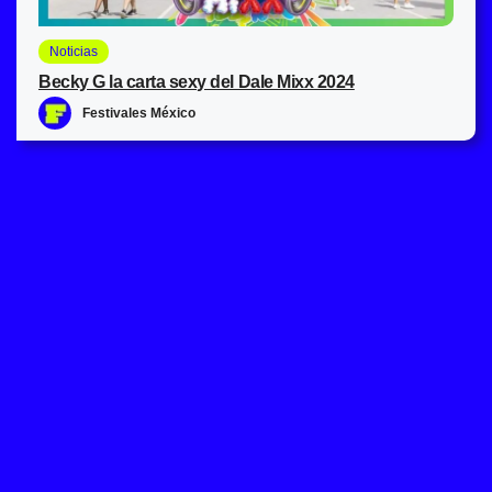
Noticias
Becky G la carta sexy del Dale Mixx 2024
Festivales México