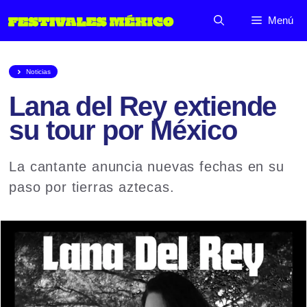
Saltar
Menú
al
contenido
Noticias
Lana del Rey extiende
su tour por México
La cantante anuncia nuevas fechas en su
paso por tierras aztecas.