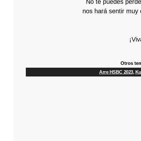
No te puedes perde
nos hará sentir muy 
¡Viv
Otros tem
Arre HSBC 2023
,
Ku