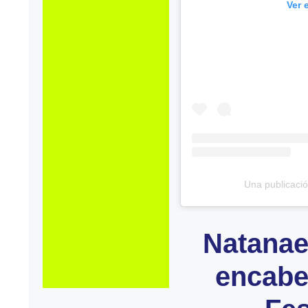
Ver 
Una publicaci
Natanae
encabe