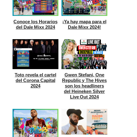
Conoce los Horarios
¡Ya hay mapa para el
del Dale Mixx 2024
Dale Mixx 2024!
Toto revela el cartel
Gwen Stefani, One
del Corona Capital
Republic y The Hives
2024
son los headliners
del Heineken Silver
Live Out 2024