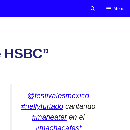
Menú
re HSBC”
@festivalesmexico
#nellyfurtado
cantando
#maneater
en el
#machacafest