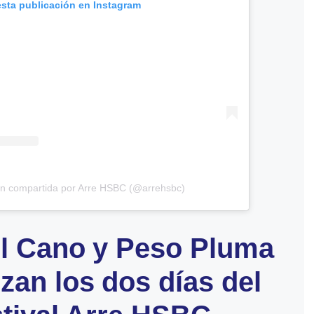
esta publicación en Instagram
ón compartida por Arre HSBC (@arrehsbc)
l Cano y Peso Pluma
zan los dos días del