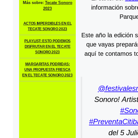
Más sobre:
Tecate Sonoro
información sobr
2023
Parque
ACTOS IMPERDIBLES EN EL
TECATE SONORO 2023
Este año la edición 
PLAYLIST: ESTO PODEMOS
que vayas preparán
DISFRUTAR EN EL TECATE
SONORO 2023
aquí te contamos to
MARGARITAS PODRIDAS:
UNA PROPUESTA FRESCA
EN EL TECATE SONORO 2023
@festivales
Sonoro! Artis
#Son
#PreventaCiti
del 5 Jul