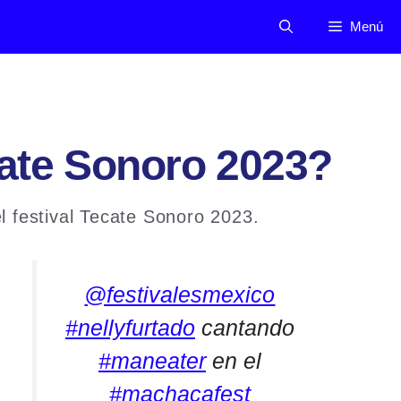
Menú
cate Sonoro 2023?
l festival Tecate Sonoro 2023.
@festivalesmexico
#nellyfurtado
cantando
#maneater
en el
#machacafest