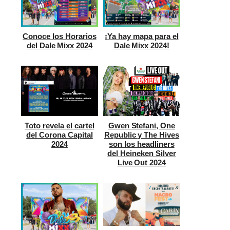
Conoce los Horarios
¡Ya hay mapa para el
del Dale Mixx 2024
Dale Mixx 2024!
Toto revela el cartel
Gwen Stefani, One
del Corona Capital
Republic y The Hives
2024
son los headliners
del Heineken Silver
Live Out 2024