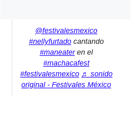
@festivalesmexico
#nellyfurtado
cantando
#maneater
en el
#machacafest
#festivalesmexico
♬ sonido
original - Festivales México