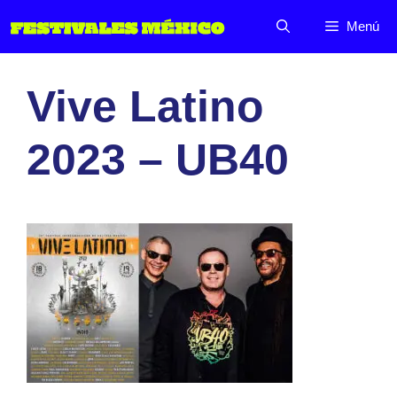
Saltar
Menú
al
contenido
Vive Latino
2023 – UB40