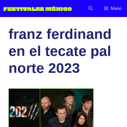
Saltar
Menú
al
contenido
franz ferdinand
en el tecate pal
norte 2023