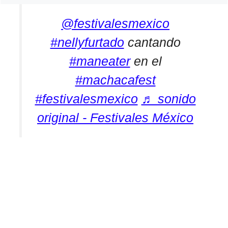
@festivalesmexico
#nellyfurtado
cantando
#maneater
en el
#machacafest
#festivalesmexico
♬ sonido
original - Festivales México