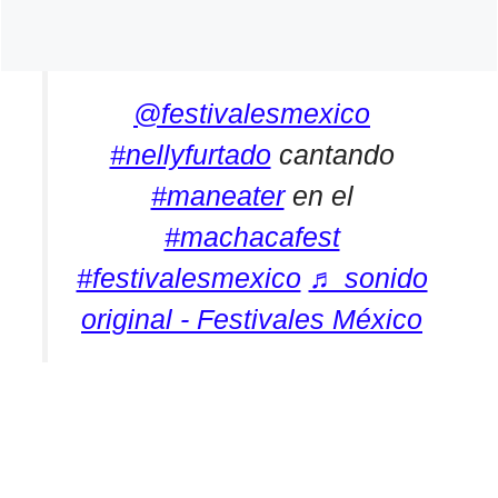
@festivalesmexico
#nellyfurtado
cantando
#maneater
en el
#machacafest
#festivalesmexico
♬ sonido
original - Festivales México