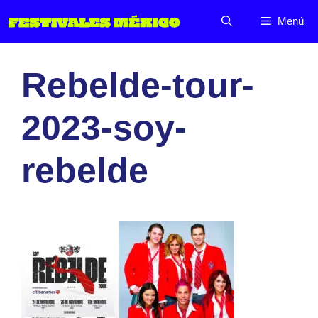
Saltar
Menú
al
contenido
Rebelde-tour-
2023-soy-
rebelde