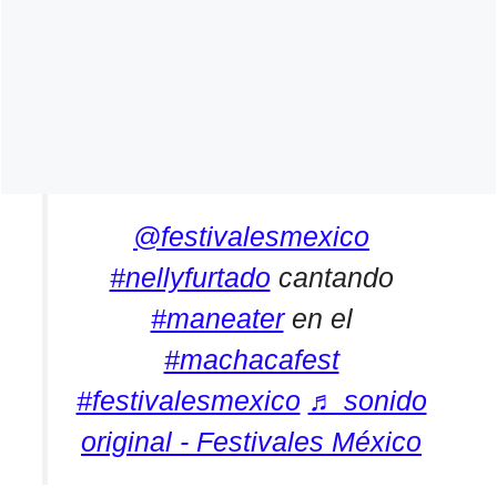
@festivalesmexico
#nellyfurtado
cantando
#maneater
en el
#machacafest
#festivalesmexico
♬ sonido
original - Festivales México