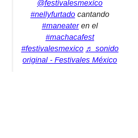
@festivalesmexico
#nellyfurtado
cantando
#maneater
en el
#machacafest
#festivalesmexico
♬ sonido
original - Festivales México