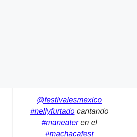
@festivalesmexico
#nellyfurtado
cantando
#maneater
en el
#machacafest