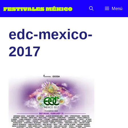
Saltar
Menú
al
contenido
edc-mexico-
2017