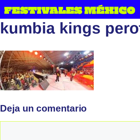
Saltar
al
kumbia kings pero
contenido
Deja un comentario
Comentario