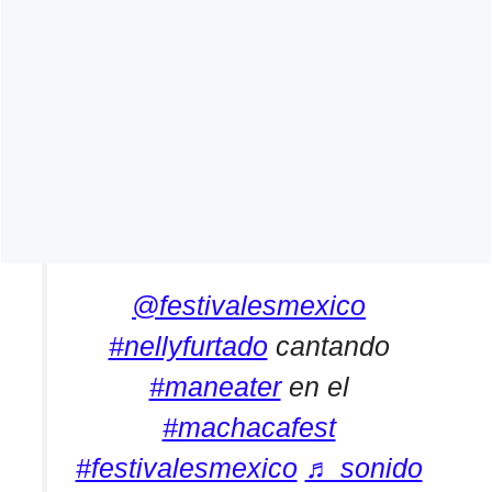
@festivalesmexico
#nellyfurtado
cantando
#maneater
en el
#machacafest
#festivalesmexico
♬ sonido