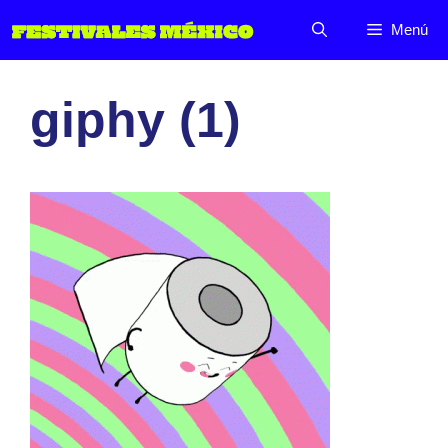
Saltar
Menú
al
contenido
giphy (1)