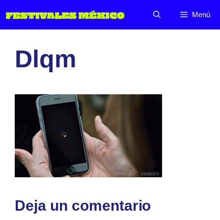
Saltar
Menú
al
contenido
Dlqm
Deja un comentario