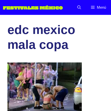
Saltar
Menú
al
contenido
edc mexico
mala copa