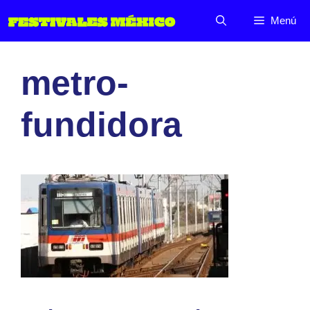
Saltar
Menú
al
contenido
metro-
fundidora