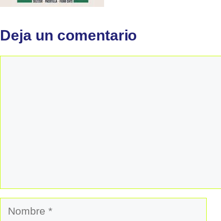
Deja un comentario
Comentario
Nombre