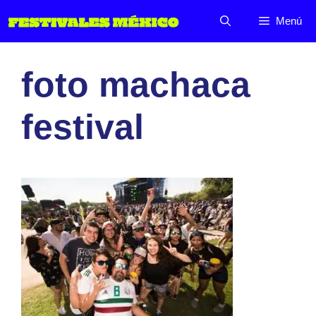
Saltar
Menú
al
contenido
foto machaca
festival