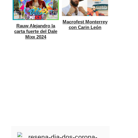
Macrofest Monterrey
Rauw Alejandro la
con Carin León
carta fuerte del Dale
Mixx 2024