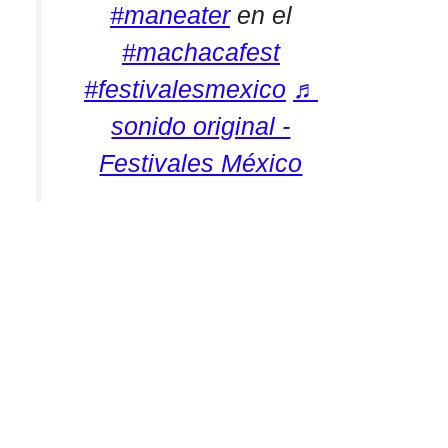
#maneater
en el
#machacafest
#festivalesmexico
♬
sonido original -
Festivales México