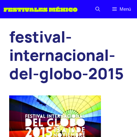
Saltar
Menú
al
contenido
festival-
internacional-
del-globo-2015