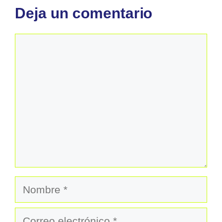
Deja un comentario
Comentario
Nombre
Correo