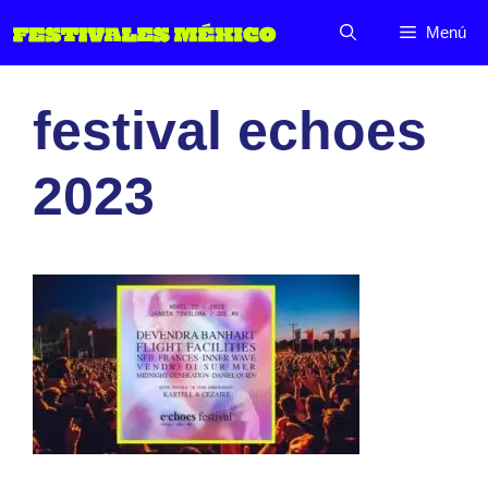
Saltar
Menú
al
contenido
festival echoes
2023