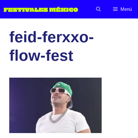
Saltar
Menú
al
contenido
feid-ferxxo-
flow-fest