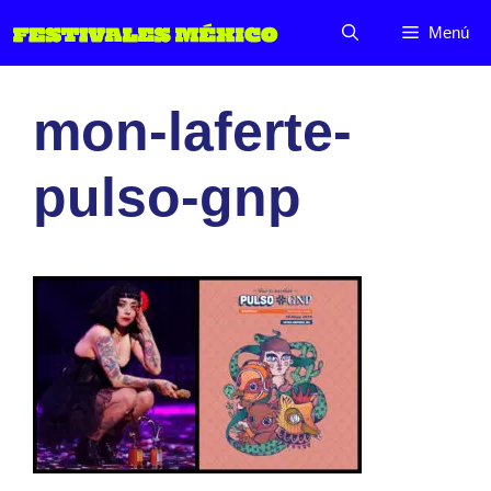
Saltar
Menú
al
contenido
mon-laferte-
pulso-gnp