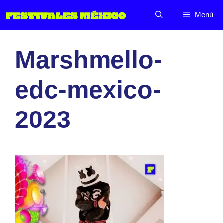
Saltar
Menú
al
contenido
Marshmello-
edc-mexico-
2023