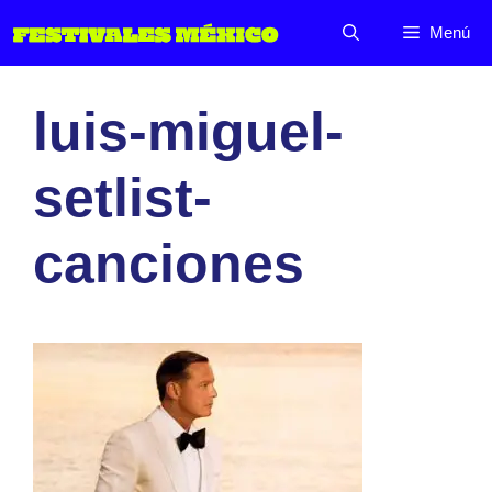
Saltar
Menú
al
contenido
luis-miguel-
setlist-
canciones