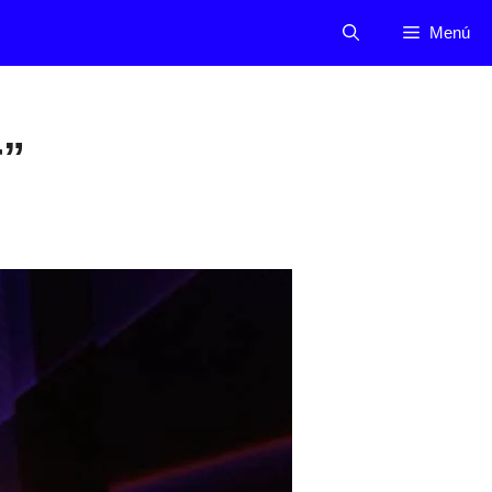
Menú
r”