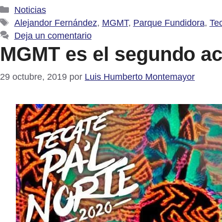
Categorías
Noticias
Etiquetas
Alejandor Fernández
,
MGMT
,
Parque Fundidora
,
Tec
Deja un comentario
MGMT es el segundo act
29 octubre, 2019
por
Luis Humberto Montemayor