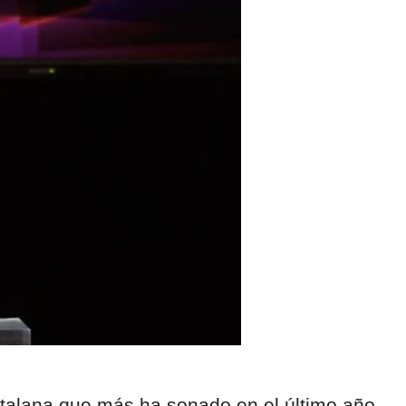
alana que más ha sonado en el último año,