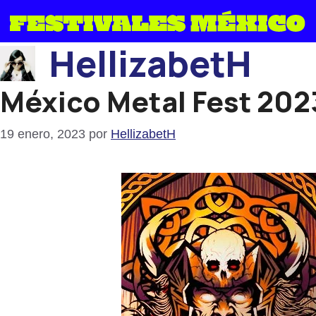
Saltar
al
HellizabetH
contenido
México Metal Fest 2023
19 enero, 2023
por
HellizabetH