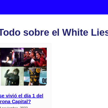
Todo sobre el White Lie
 vivió el día 1 del
rona Capital?