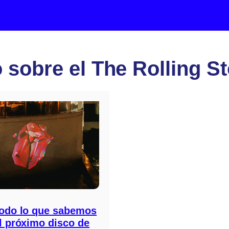
 sobre el The Rolling S
todo lo que sabemos
l próximo disco de